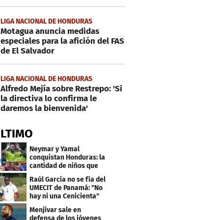
LIGA NACIONAL DE HONDURAS
Motagua anuncia medidas
especiales para la afición del FAS
de El Salvador
LIGA NACIONAL DE HONDURAS
Alfredo Mejía sobre Restrepo: 'Si
la directiva lo confirma le
daremos la bienvenida'
ÚLTIMO
Neymar y Yamal
conquistan Honduras: la
cantidad de niños que
llevan sus nombres
Raúl García no se fía del
UMECIT de Panamá: "No
hay ni una Cenicienta"
Menjívar sale en
defensa de los jóvenes