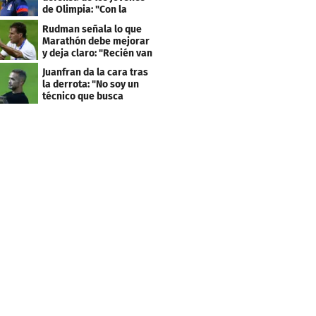
de Olimpia: "Con la
gente no se queda bien"
Rudman señala lo que
Marathón debe mejorar
y deja claro: "Recién van
dos juegos"
Juanfran da la cara tras
la derrota: "No soy un
técnico que busca
excusas"