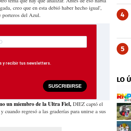
 otro tema que hay que analizar. Antes de eso había
gada, creo que en esta debió haber hecho igual',
4
 porteros del Azul.
5
 y recibir tus newsletters.
LO 
SUSCRIBIRSE
omo un miembro de la Ultra Fiel,
DIEZ captó el
 cuando regresó a las graderías para unirse a sus