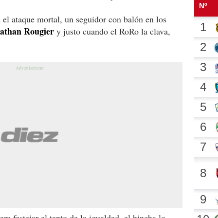
 el ataque mortal, un seguidor con balón en los
athan Rougier
y justo cuando el RoRo la clava,
ra festejar el tanto de la igualdad, el hincha lo