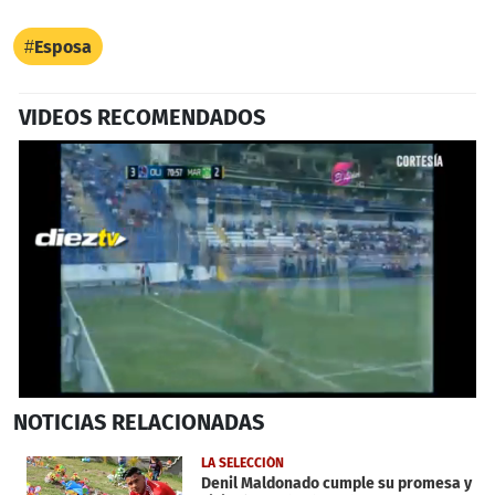
Esposa
VIDEOS RECOMENDADOS
0
NOTICIAS
RELACIONADAS
seconds
of
36
LA SELECCIÓN
seconds
Denil Maldonado cumple su promesa y