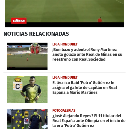
0
NOTICIAS
RELACIONADAS
seconds
of
38
LIGA HONDUBET
seconds
¡Bombazo y adentro! Rony Martínez
anota golazo ante Real de Minas en su
reestreno con Real Sociedad
LIGA HONDUBET
El técnico Raúl 'Potro' Gutiérrez le
asigna el gafete de capitán en Real
España a Mario Martínez
FOTOGALERÍAS
¿José Alejando Reyes? El 11 titular del
Real España ante Olimpia en el inicio de
la era 'Potro' Gutiérrez