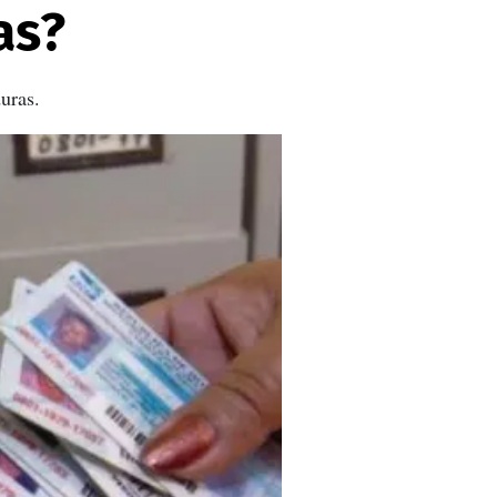
as?
uras.