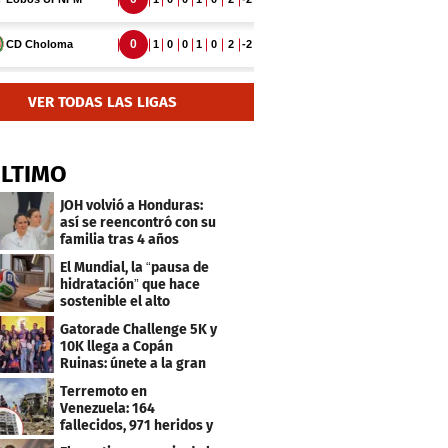
VER TODAS LAS LIGAS
ÚLTIMO
JOH volvió a Honduras:
así se reencontró con su
familia tras 4 años
El Mundial, la “pausa de
hidratación” que hace
sostenible el alto
desempeño e impulsa la
Gatorade Challenge 5K y
cultura organizacional
10K llega a Copán
Ruinas: únete a la gran
fiesta de deporte y
Terremoto en
cultura
Venezuela: 164
fallecidos, 971 heridos y
30 réplicas tras el sismo