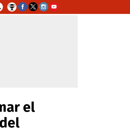
mar el
del