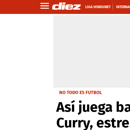
LIGA HONDUBET
INTERNA
NO TODO ES FUTBOL
Así juega b
Curry, estre