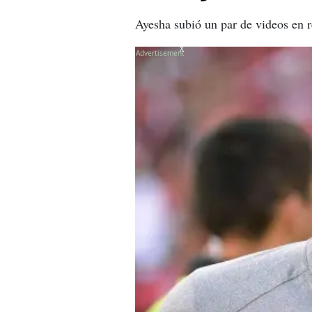
Ayesha subió un par de videos en r
X
X
X