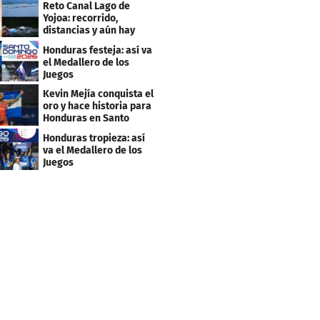
Reto Canal Lago de
Yojoa: recorrido,
distancias y aún hay
inscripciones
Honduras festeja: así va
el Medallero de los
Juegos
Centroamericanos y
Kevin Mejía conquista el
Caribe 2026
oro y hace historia para
Honduras en Santo
Domingo 2026
Honduras tropieza: así
va el Medallero de los
Juegos
Centroamericanos y
Caribe 2026