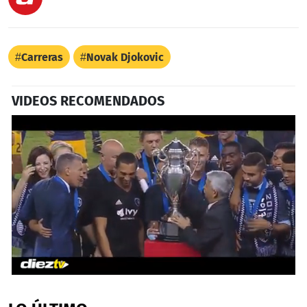
Carreras
Novak Djokovic
VIDEOS RECOMENDADOS
0
seconds
of