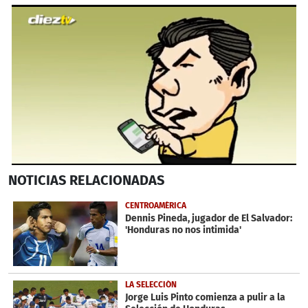
0
NOTICIAS
RELACIONADAS
seconds
of
2
CENTROAMÉRICA
minutes,
Dennis Pineda, jugador de El Salvador:
43
'Honduras no nos intimida'
seconds
LA SELECCIÓN
Jorge Luis Pinto comienza a pulir a la