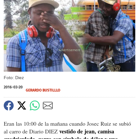
X
X
X
X
Foto: Diez
2016-03-20
GERARDO BUSTILLLO
Eran las 10:00 de la mañana cuando Josec Ruiz se subió
vestido de jean, camisa
al carro de Diario DIEZ
cuadriculada, gorra con símbolo de dólar y una