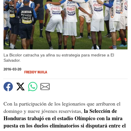
X
X
X
X
X
X
La Bicolor catracha ya afina su estrategia para medirse a El
Salvador.
2016-03-20
FREDDY NUILA
Con la participación de los legionarios que arribaron el
la Selección de
domingo y nueve jóvenes reservistas,
Honduras trabajó en el estadio Olímpico con la mira
puesta en los duelos eliminatorios si disputará entre el