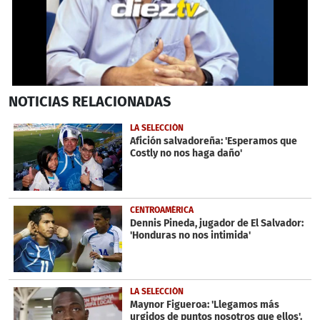
0
NOTICIAS
RELACIONADAS
seconds
of
1
LA SELECCIÓN
minute,
Afición salvadoreña: 'Esperamos que
34
Costly no nos haga daño'
seconds
CENTROAMÉRICA
Dennis Pineda, jugador de El Salvador:
'Honduras no nos intimida'
LA SELECCIÓN
Maynor Figueroa: 'Llegamos más
urgidos de puntos nosotros que ellos'.