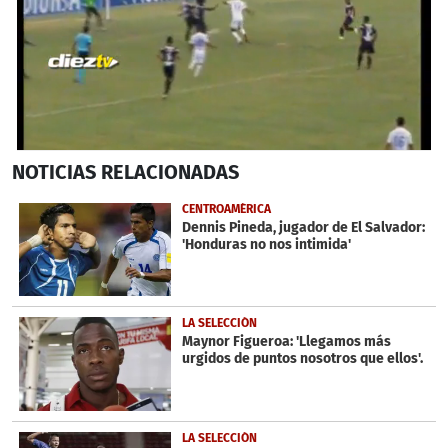
0
NOTICIAS
RELACIONADAS
seconds
of
31
CENTROAMÉRICA
seconds
Dennis Pineda, jugador de El Salvador:
'Honduras no nos intimida'
LA SELECCIÓN
Maynor Figueroa: 'Llegamos más
urgidos de puntos nosotros que ellos'.
LA SELECCIÓN