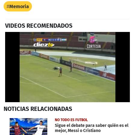
Memoria
VIDEOS RECOMENDADOS
0
NOTICIAS
RELACIONADAS
seconds
of
42
NO TODO ES FUTBOL
seconds
Sigue el debate para saber quién es el
mejor, Messi o Cristiano