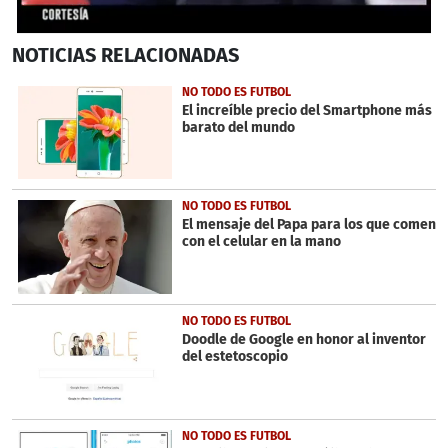
0
NOTICIAS
RELACIONADAS
seconds
of
1
NO TODO ES FUTBOL
minute,
El increíble precio del Smartphone más
38
barato del mundo
seconds
NO TODO ES FUTBOL
El mensaje del Papa para los que comen
con el celular en la mano
NO TODO ES FUTBOL
Doodle de Google en honor al inventor
del estetoscopio
NO TODO ES FUTBOL