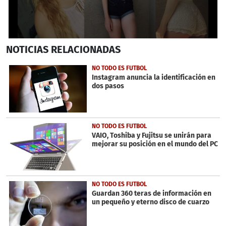
0
NOTICIAS
RELACIONADAS
seconds
of
1
NO TODO ES FUTBOL
minute,
Instagram anuncia la identificación en
0
dos pasos
NO TODO ES FUTBOL
VAIO, Toshiba y Fujitsu se unirán para
mejorar su posición en el mundo del PC
NO TODO ES FUTBOL
Guardan 360 teras de información en
un pequeño y eterno disco de cuarzo