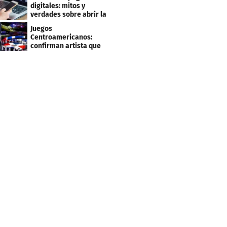
clientes
digitales: mitos y
verdades sobre abrir la
tuya y entrar
Juegos
Centroamericanos:
confirman artista que
cantará en la ceremonia
de clausura