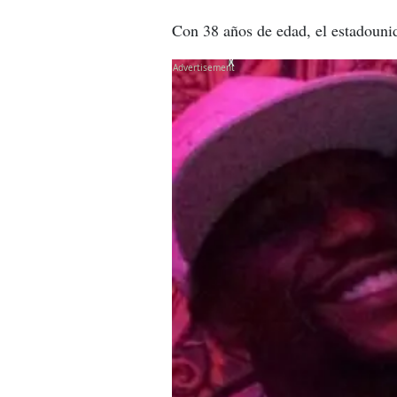
Con 38 años de edad, el estadounide
X
X
X