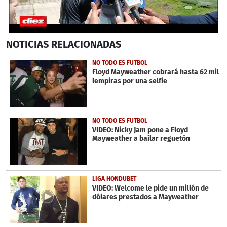
0
NOTICIAS
RELACIONADAS
seconds
of
4
NO TODO ES FUTBOL
minutes,
Floyd Mayweather cobrará hasta 62 mil
31
lempiras por una selfie
seconds
NO TODO ES FUTBOL
VIDEO: Nicky Jam pone a Floyd
Mayweather a bailar reguetón
LIGA HONDUBET
VIDEO: Welcome le pide un millón de
dólares prestados a Mayweather