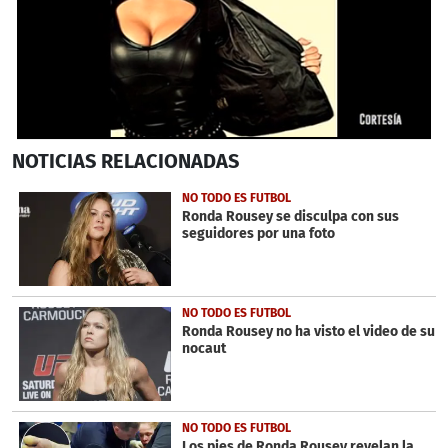
0
NOTICIAS
RELACIONADAS
seconds
of
1
NO TODO ES FUTBOL
minute,
Ronda Rousey se disculpa con sus
1
seguidores por una foto
second
NO TODO ES FUTBOL
Ronda Rousey no ha visto el video de su
nocaut
NO TODO ES FUTBOL
Los pies de Ronda Rousey revelan la