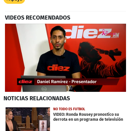
VIDEOS RECOMENDADOS
0
NOTICIAS
RELACIONADAS
seconds
of
2
NO TODO ES FUTBOL
minutes,
VIDEO: Ronda Rousey pronostico su
31
derrota en un programa de televisión
seconds