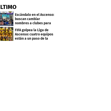
ÚLTIMO
Escándalo en el Ascenso:
buscan cambiar
nombres a clubes para
evitar millonarias
FIFA golpea la Liga de
deudas
Ascenso: cuatro equipos
están a un paso de la
desafiliación