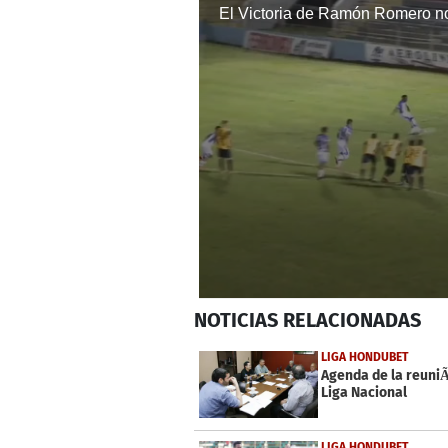
0
NOTICIAS
RELACIONADAS
seconds
of
2
LIGA HONDUBET
minutes,
Agenda de la reuniÃ
17
Liga Nacional
seconds
Volume
0%
LIGA HONDUBET