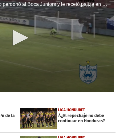
El Victoria de Ramón Romero no perdonó al Boca Juniors y le recetó paliza en La Ceiba en el inicio de la Liga de Ascenso de Honduras.
LIGA HONDUBET
³n de la
Â¿El repechaje no debe
continuar en Honduras?
LIGA HONDUBET