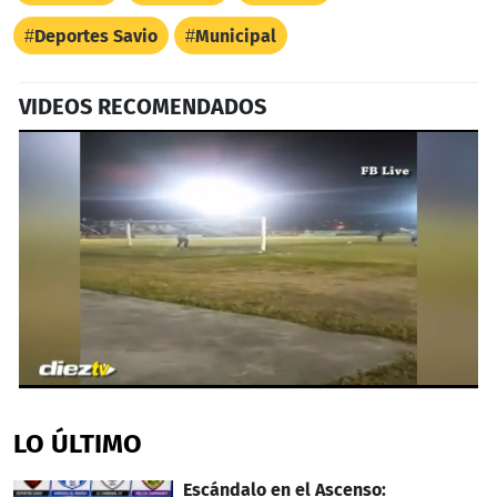
Deportes Savio
Municipal
VIDEOS RECOMENDADOS
0
seconds
of
LO ÚLTIMO
47
seconds
Escándalo en el Ascenso: