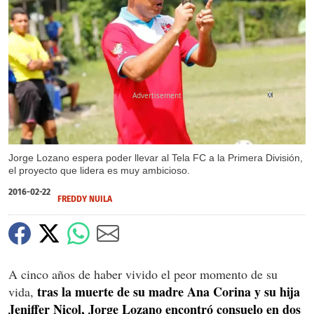
X
X
X
X
Jorge Lozano espera poder llevar al Tela FC a la Primera División,
el proyecto que lidera es muy ambicioso.
2016-02-22
FREDDY NUILA
A cinco años de haber vivido el peor momento de su
tras la muerte de su madre Ana Corina y su hija
vida,
Jeniffer Nicol, Jorge Lozano encontró consuelo en dos