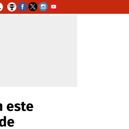
n este
 de