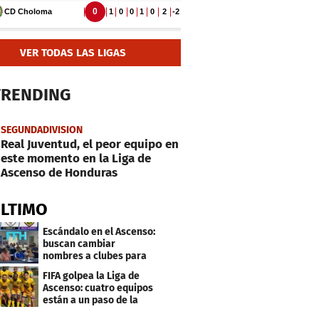
VER TODAS LAS LIGAS
TRENDING
SEGUNDADIVISION
Real Juventud, el peor equipo en
este momento en la Liga de
Ascenso de Honduras
ÚLTIMO
Escándalo en el Ascenso:
buscan cambiar
nombres a clubes para
evitar millonarias
FIFA golpea la Liga de
deudas
Ascenso: cuatro equipos
están a un paso de la
desafiliación