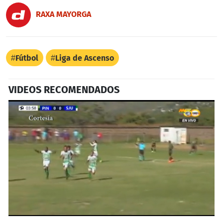
RAXA MAYORGA
Fútbol
Liga de Ascenso
VIDEOS RECOMENDADOS
0