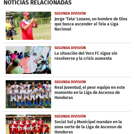
NOTICIAS
RELACIONADAS
seconds
of
1
SEGUNDA DIVISIÓN
minute,
Jorge 'Tata' Lozano, un hombre de Dios
36
que busca ascender al Tela a Liga
seconds
Nacional
SEGUNDA DIVISIÓN
La situación del Yoro FC sigue sin
resolverse y la crisis aumenta
SEGUNDA DIVISIÓN
Real Juventud, el peor equipo en este
momento en la Liga de Ascenso de
Honduras
SEGUNDA DIVISIÓN
Social Sol y Municipal mandan en la
zona norte de la Liga de Ascenso de
Honduras