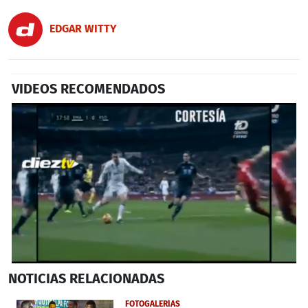
EDGAR WITTY
VIDEOS RECOMENDADOS
0
NOTICIAS
RELACIONADAS
seconds
of
1
FOTOGALERÍAS