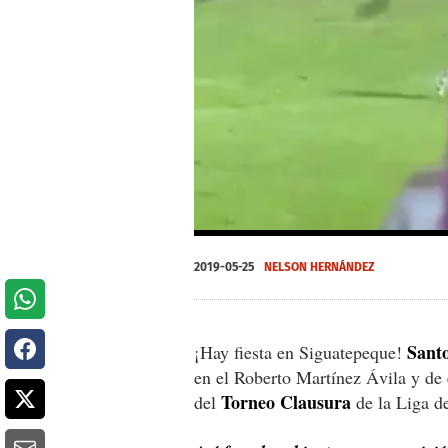
0
seconds
2019-05-25
NELSON HERNÁNDEZ
of
0
seconds
Volume
0%
Sant
¡Hay fiesta en Siguatepeque!
en el Roberto Martínez Ávila y de 
Torneo Clausura
del
de la Liga d