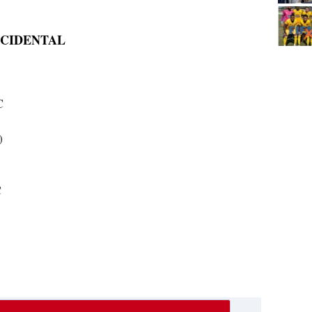
CCIDENTAL
C
)
C