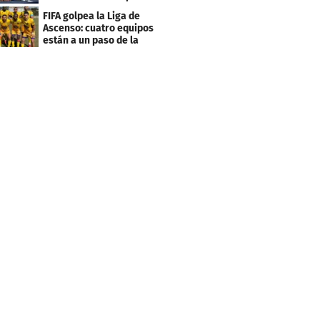
evitar millonarias
FIFA golpea la Liga de
deudas
Ascenso: cuatro equipos
están a un paso de la
desafiliación