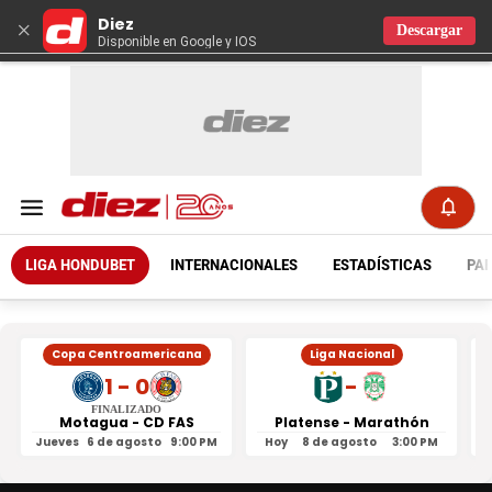
Diez
×
Descargar
Disponible en Google y IOS
LIGA HONDUBET
INTERNACIONALES
ESTADÍSTICAS
PAR
Copa Centroamericana
Liga Nacional
1 - 0
-
FINALIZADO
Motagua - CD FAS
Platense - Marathón
Jueves
6 de agosto
9:00 PM
Hoy
8 de agosto
3:00 PM