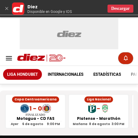
Diez
×
Descargar
Disponible en Google y IOS
LIGA HONDUBET
INTERNACIONALES
ESTADÍSTICAS
PAR
Copa Centroamericana
Liga Nacional
1 - 0
-
FINALIZADO
Motagua - CD FAS
Platense - Marathón
Ayer
6 de agosto
9:00 PM
Mañana
8 de agosto
3:00 PM