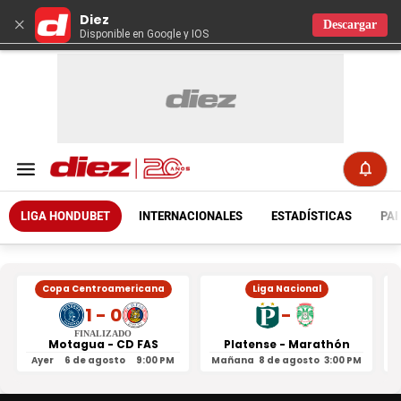
Diez
×
Descargar
Disponible en Google y IOS
LIGA HONDUBET
INTERNACIONALES
ESTADÍSTICAS
PAR
Copa Centroamericana
Liga Nacional
1 - 0
-
FINALIZADO
Motagua - CD FAS
Platense - Marathón
Ayer
6 de agosto
9:00 PM
Mañana
8 de agosto
3:00 PM