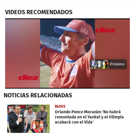
VIDEOS RECOMENDADOS
Próximo
0
NOTICIAS
RELACIONADAS
seconds
of
16
BLOGS
seconds
Orlando Ponce Morazán: 'No habrá
remontada en el Yankel y el Olimpia
acabará con el Vida'