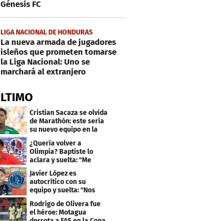
Génesis FC
LIGA NACIONAL DE HONDURAS
La nueva armada de jugadores
isleños que prometen tomarse
la Liga Nacional: Uno se
marchará al extranjero
ÚLTIMO
Cristian Sacaza se olvida
de Marathón: este sería
su nuevo equipo en la
Liga Nacional
¿Quería volver a
Olimpia? Baptiste lo
aclara y suelta: "Me
faltaba un equipo
Javier López es
grande"
autocrítico con su
equipo y suelta: "Nos
costó muchísimo..."
Rodrigo de Olivera fue
el héroe: Motagua
derrota a FAS en la Copa