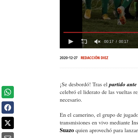
00:17
00:17
0
seconds
2020-12-27
REDACCIÓN DIEZ
of
0
seconds
Volume
0%
¡Se desbordó! Tras el
partido ante
celebró el liderato de las vueltas r
necesario.
En el camerino, el grupo de jugador
transmisiones en vivo mediante Ins
Suazo
quien aprovechó para lanzar