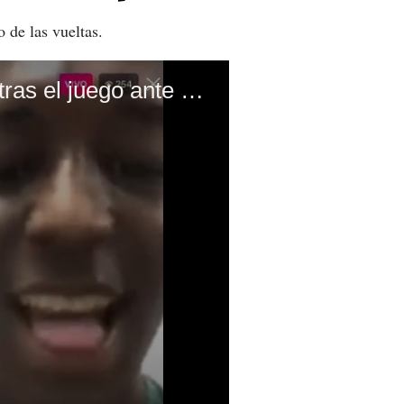
 de las vueltas.
Jhon Paul Suazo le lanza insulto a Orlando Ponce Morazán tras el juego ante Olimpia