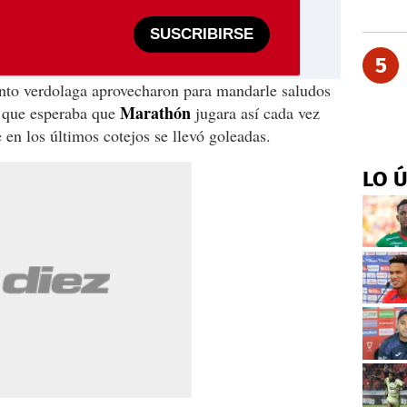
SUSCRIBIRSE
5
junto verdolaga aprovecharon para mandarle saludos
Marathón
ó que esperaba que
jugara así cada vez
 en los últimos cotejos se llevó goleadas.
LO 