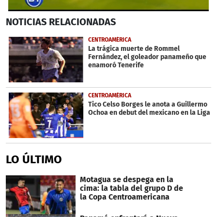
0
NOTICIAS
RELACIONADAS
seconds
of
44
CENTROAMÉRICA
seconds
La trágica muerte de Rommel
Fernández, el goleador panameño que
enamoró Tenerife
CENTROAMÉRICA
Tico Celso Borges le anota a Guillermo
Ochoa en debut del mexicano en la Liga
LO ÚLTIMO
Motagua se despega en la
cima: la tabla del grupo D de
la Copa Centroamericana