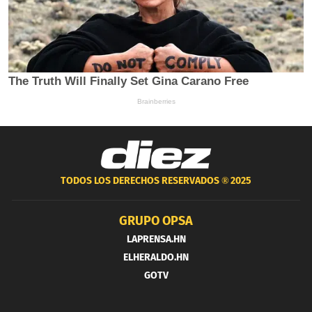
TODOS LOS DERECHOS RESERVADOS ®
2025
GRUPO OPSA
LAPRENSA.HN
ELHERALDO.HN
GOTV