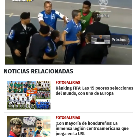
Próximo
0
NOTICIAS
RELACIONADAS
seconds
of
20
FOTOGALERÍAS
seconds
Ránking FIFA: Las 15 peores selecciones
del mundo, con una de Europa
FOTOGALERÍAS
¡Con mayoría de hondureños! La
inmensa legión centroamericana que
juega en la USL