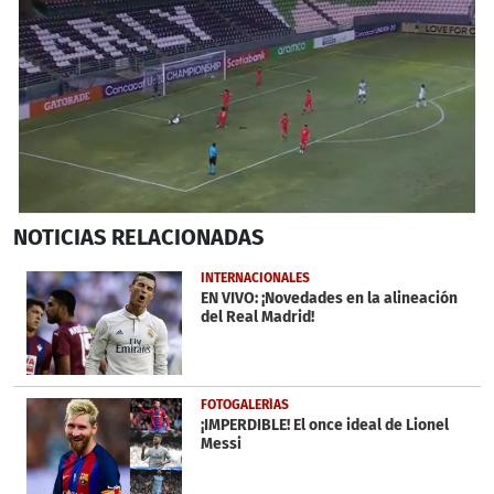
0
NOTICIAS
RELACIONADAS
seconds
of
1
INTERNACIONALES
minute,
EN VIVO: ¡Novedades en la alineación
20
del Real Madrid!
seconds
FOTOGALERÍAS
¡IMPERDIBLE! El once ideal de Lionel
Messi