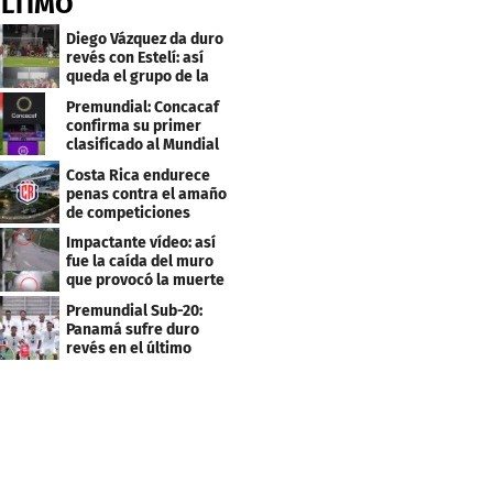
ÚLTIMO
Diego Vázquez da duro
revés con Estelí: así
queda el grupo de la
muerte
Premundial: Concacaf
confirma su primer
clasificado al Mundial
Sub 20
Costa Rica endurece
penas contra el amaño
de competiciones
deportivas
Impactante vídeo: así
fue la caída del muro
que provocó la muerte
de Tássio Maia
Premundial Sub-20:
Panamá sufre duro
revés en el último
minuto y se aleja de 4tos