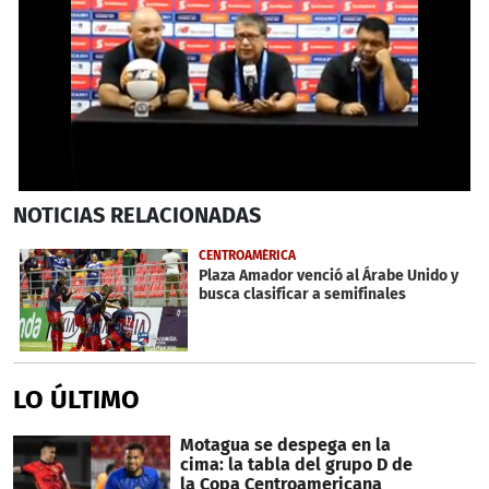
0
NOTICIAS
RELACIONADAS
seconds
of
2
CENTROAMÉRICA
minutes,
Plaza Amador venció al Árabe Unido y
11
busca clasificar a semifinales
seconds
LO ÚLTIMO
Motagua se despega en la
cima: la tabla del grupo D de
la Copa Centroamericana