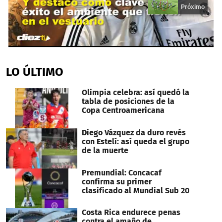
Próximo
0
seconds
of
LO ÚLTIMO
14
seconds
Olimpia celebra: así quedó la
tabla de posiciones de la
Copa Centroamericana
Diego Vázquez da duro revés
con Estelí: así queda el grupo
de la muerte
Premundial: Concacaf
confirma su primer
clasificado al Mundial Sub 20
Costa Rica endurece penas
contra el amaño de