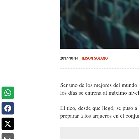
0
seconds
2017-10-14
JEISON SOLANO
of
0
seconds
Volume
0%
Ser uno de los mejores del mundo 
los días se entrena al máximo nive
El tico, desde que llegó, se puso a
preparar a los arqueros en el conj