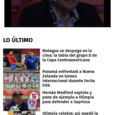
0
seconds
of
LO ÚLTIMO
2
minutes,
16
Motagua se despega en la
seconds
cima: la tabla del grupo D de
la Copa Centroamericana
Panamá enfrentará a Nueva
Zelanda en torneo
internacional durante Fecha
FIFA
Hernán Medford explota y
pone de ejemplo a Olimpia
para defender a Saprissa
Olimpia celebra: así quedó la