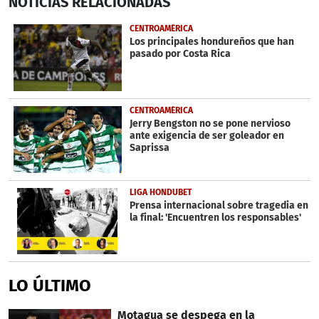
NOTICIAS
RELACIONADAS
seconds
of
33
CENTROAMÉRICA
seconds
Los principales hondureños que han
pasado por Costa Rica
CENTROAMÉRICA
Jerry Bengston no se pone nervioso
ante exigencia de ser goleador en
Saprissa
LIGA HONDUBET
Prensa internacional sobre tragedia en
la final: 'Encuentren los responsables'
LO ÚLTIMO
Motagua se despega en la