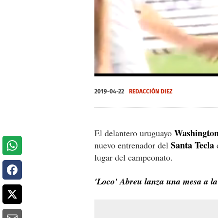
0
seconds
2019-04-22
REDACCIÓN DIEZ
of
0
seconds
Volume
0%
Washington
El delantero uruguayo
Santa Tecla
nuevo entrenador del
lugar del campeonato.
'Loco' Abreu lanza una mesa a la a