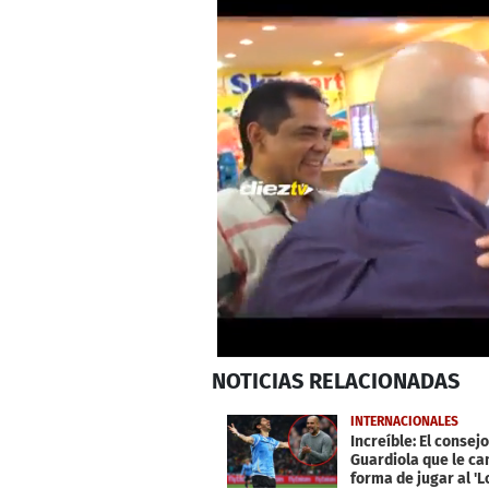
0
NOTICIAS
RELACIONADAS
seconds
of
2
INTERNACIONALES
minutes,
Increíble: El consej
7
Guardiola que le ca
seconds
Volume
forma de jugar al 'L
0%