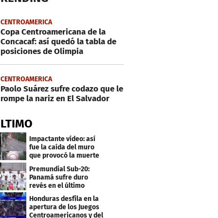
CENTROAMERICA
Copa Centroamericana de la
Concacaf: así quedó la tabla de
posiciones de Olimpia
CENTROAMERICA
Paolo Suárez sufre codazo que le
rompe la nariz en El Salvador
ÚLTIMO
Impactante vídeo: así
fue la caída del muro
que provocó la muerte
de Tássio Maia
Premundial Sub-20:
Panamá sufre duro
revés en el último
minuto y se aleja de 4tos
Honduras desfila en la
apertura de los Juegos
Centroamericanos y del