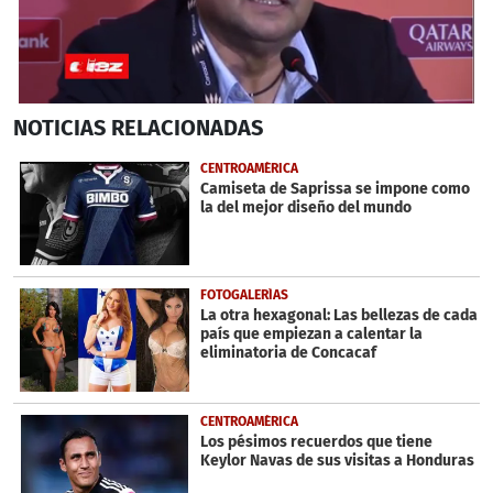
0
NOTICIAS
RELACIONADAS
seconds
of
2
CENTROAMÉRICA
minutes,
Camiseta de Saprissa se impone como
16
la del mejor diseño del mundo
seconds
FOTOGALERÍAS
La otra hexagonal: Las bellezas de cada
país que empiezan a calentar la
eliminatoria de Concacaf
CENTROAMÉRICA
Los pésimos recuerdos que tiene
Keylor Navas de sus visitas a Honduras