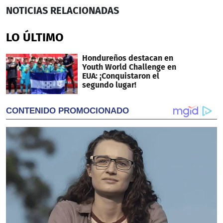
0
NOTICIAS
RELACIONADAS
seconds
of
2
LO ÚLTIMO
minutes,
24
seconds
Hondureños destacan en
Youth World Challenge en
EUA: ¡Conquistaron el
segundo lugar!