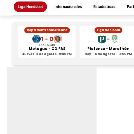
Liga Hondubet
Internacionales
Estadísticas
Par
Copa Centroamericana
Liga Nacional
1 - 0
-
FINALIZADO
Motagua - CD FAS
Platense - Marathón
Jueves
6 de agosto
9:00 PM
Hoy
8 de agosto
3:00 PM