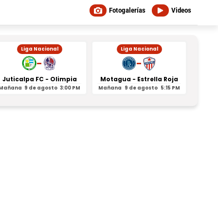
Fotogalerías
Videos
Liga Nacional
Liga Nacional
-
-
Juticalpa FC - Olimpia
Motagua - Estrella Roja
Indepe
Mañana
9 de agosto
3:00 PM
Mañana
9 de agosto
5:15 PM
Mañan