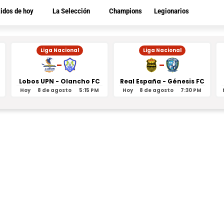
tidos de hoy
La Selección
Champions
Legionarios
Liga Nacional
Liga Nacional
-
-
Lobos UPN - Olancho FC
Real España - Génesis FC
Hoy
8 de agosto
5:15 PM
Hoy
8 de agosto
7:30 PM