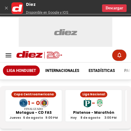
Diez
×
Descargar
Disponible en Google y IOS
LIGA HONDUBET
INTERNACIONALES
ESTADÍSTICAS
PAR
Copa Centroamericana
Liga Nacional
1 - 0
-
FINALIZADO
Motagua - CD FAS
Platense - Marathón
Jueves
6 de agosto
9:00 PM
Hoy
8 de agosto
3:00 PM