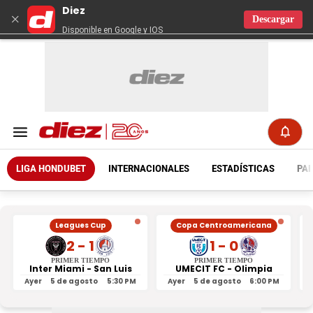
Diez
×
Descargar
Disponible en Google y IOS
LIGA HONDUBET
INTERNACIONALES
ESTADÍSTICAS
PAR
Leagues Cup
Copa Centroamericana
2 - 1
1 - 0
PRIMER TIEMPO
PRIMER TIEMPO
Inter Miami - San Luis
UMECIT FC - Olimpia
Ayer
5 de agosto
5:30 PM
Ayer
5 de agosto
6:00 PM