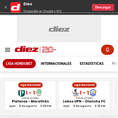
Diez
×
Descargar
Disponible en Google y IOS
LIGA HONDUBET
INTERNACIONALES
ESTADÍSTICAS
PAR
Liga Nacional
Liga Nacional
1 - 1
1 - 1
FINALIZADO
FINALIZADO
Platense - Marathón
Lobos UPN - Olancho FC
R
Ayer
8 de agosto
3:00 PM
Ayer
8 de agosto
5:15 PM