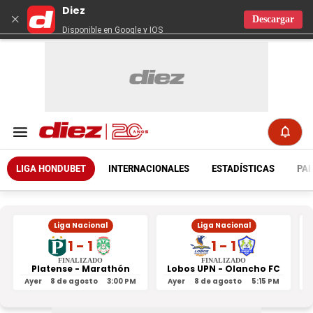
Diez
×
Descargar
Disponible en Google y IOS
LIGA HONDUBET
INTERNACIONALES
ESTADÍSTICAS
PAR
Liga Nacional
Liga Nacional
1 - 1
1 - 1
FINALIZADO
FINALIZADO
Platense - Marathón
Lobos UPN - Olancho FC
R
Ayer
8 de agosto
3:00 PM
Ayer
8 de agosto
5:15 PM