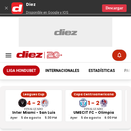
Diez
×
Descargar
Disponible en Google y IOS
LIGA HONDUBET
INTERNACIONALES
ESTADÍSTICAS
PAR
Leagues Cup
Copa Centroamericana
4 - 2
1 - 2
FINALIZADO
FINALIZADO
Inter Miami - San Luis
UMECIT FC - Olimpia
Ayer
5 de agosto
5:30 PM
Ayer
5 de agosto
6:00 PM