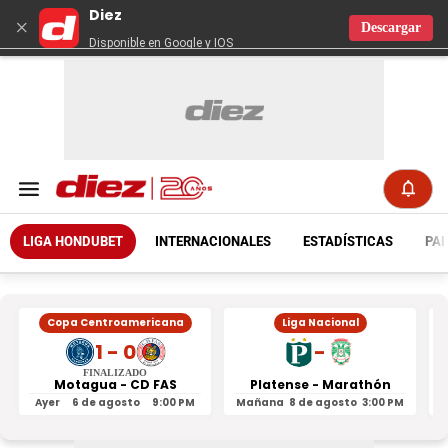
Diez
×
Descargar
Disponible en Google y IOS
LIGA HONDUBET
INTERNACIONALES
ESTADÍSTICAS
PAR
Copa Centroamericana
Liga Nacional
1 - 0
-
FINALIZADO
Motagua - CD FAS
Platense - Marathón
Ayer
6 de agosto
9:00 PM
Mañana
8 de agosto
3:00 PM