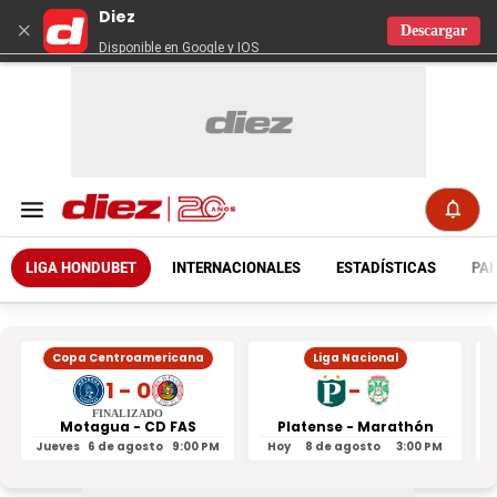
Diez
×
Descargar
Disponible en Google y IOS
LIGA HONDUBET
INTERNACIONALES
ESTADÍSTICAS
PAR
Copa Centroamericana
Liga Nacional
1 - 0
-
FINALIZADO
Motagua - CD FAS
Platense - Marathón
Jueves
6 de agosto
9:00 PM
Hoy
8 de agosto
3:00 PM